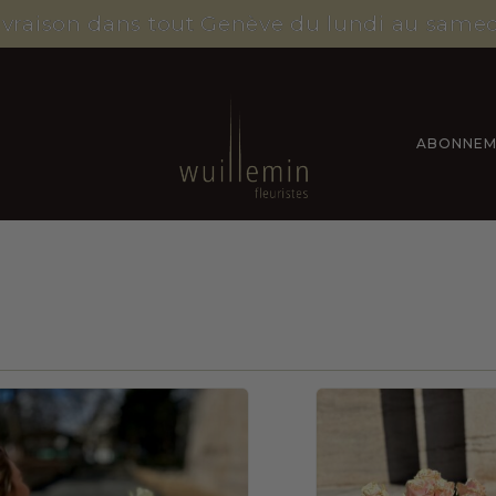
ivraison dans tout Genève du lundi au samed
S
ABONNEM