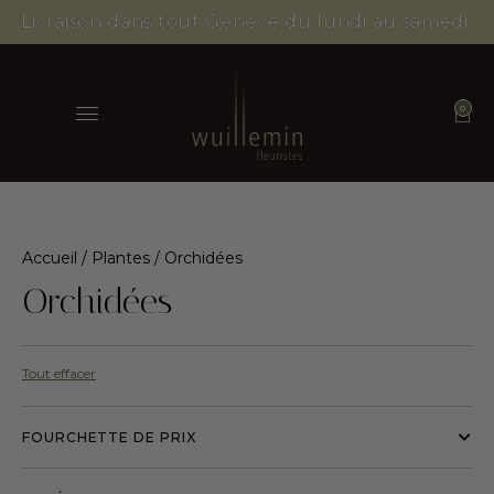
Livraison dans tout Genève du lundi au samedi.
0
Accueil
/
Plantes
/ Orchidées
Orchidées
Tout effacer
FOURCHETTE DE PRIX