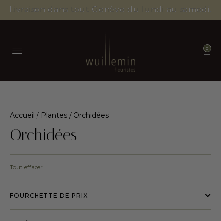
Livraison dans tout Genève du lundi au samedi.
0
Accueil
/
Plantes
/ Orchidées
Orchidées
Tout effacer
FOURCHETTE DE PRIX