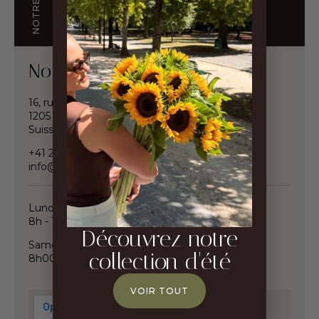
Notre Boutique
16, rue du Conseil-général
1205 Genève
Suisse
+41 22 320 10 23
info@wuillemin-fleuristes.ch
Lundi - Vendredi :
8h - 18h30
Découvrez notre
Samedi :
collection d'été
8h00 - 12h00
VOIR TOUT