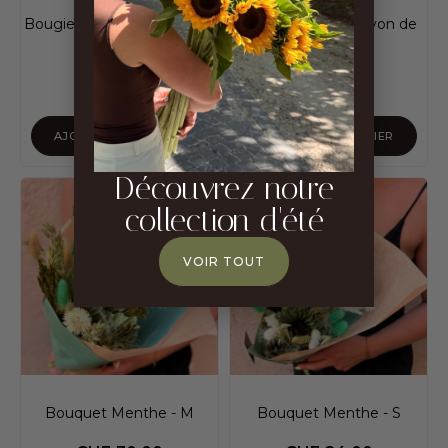
Bougie N°130 - Sunset City
Bougie N°127 - Savon de
Marseille
CHF
39.00
CHF
39.00
AJOUTER AU PANIER
AJOUTER AU PANIER
Découvrez notre
collection d'été
VOIR TOUT
Bouquet Menthe - M
Bouquet Menthe - S