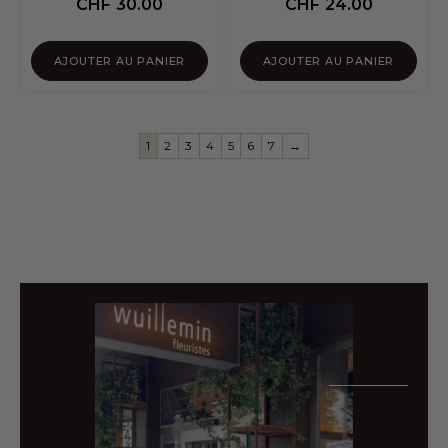
CHF
30.00
CHF
24.00
AJOUTER AU PANIER
AJOUTER AU PANIER
1
2
3
4
5
6
7
→